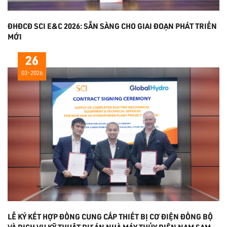
ĐHĐCĐ SCI E&C 2026: SẴN SÀNG CHO GIAI ĐOẠN PHÁT TRIỂN
MỚI
26
03-2026
LỄ KÝ KẾT HỢP ĐỒNG CUNG CẤP THIẾT BỊ CƠ ĐIỆN ĐỒNG BỘ
VÀ DỊCH VỤ KỸ THUẬT DỰ ÁN NHÀ MÁY THỦY ĐIỆN NAM SAM