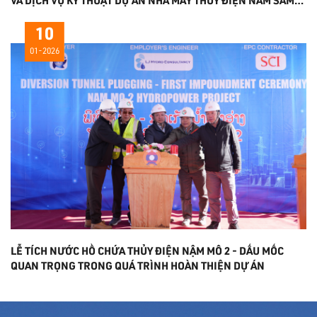
3A
10
01-2026
LỄ TÍCH NƯỚC HỒ CHỨA THỦY ĐIỆN NẬM MÔ 2 - DẤU MỐC
QUAN TRỌNG TRONG QUÁ TRÌNH HOÀN THIỆN DỰ ÁN