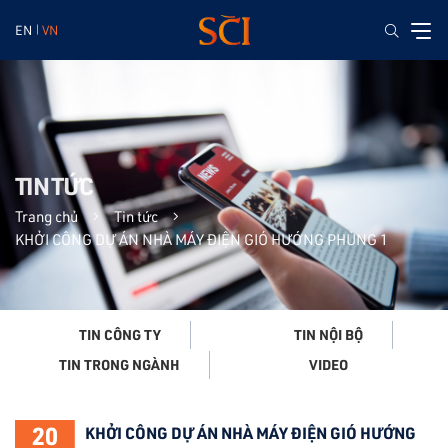
EN
VN
TIN TỨC
Trang chủ
Tin tức
KHỞI CÔNG DỰ ÁN NHÀ MÁY ĐIỆN GIÓ HƯỚNG PHÙNG 1
TIN CÔNG TY
TIN NỘI BỘ
VIDEO
TIN TRONG NGÀNH
20
KHỞI CÔNG DỰ ÁN NHÀ MÁY ĐIỆN GIÓ HƯỚNG