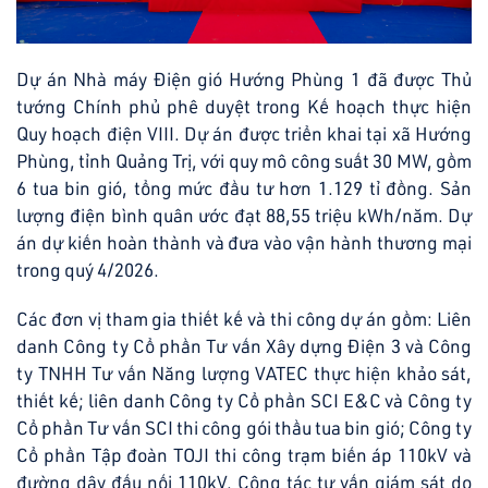
Dự án Nhà máy Điện gió Hướng Phùng 1 đã được Thủ
tướng Chính phủ phê duyệt trong Kế hoạch thực hiện
Quy hoạch điện VIII. Dự án được triển khai tại xã Hướng
Phùng, tỉnh Quảng Trị, với quy mô công suất 30 MW, gồm
6 tua bin gió, tổng mức đầu tư hơn 1.129 tỉ đồng. Sản
lượng điện bình quân ước đạt 88,55 triệu kWh/năm. Dự
án dự kiến hoàn thành và đưa vào vận hành thương mại
trong quý 4/2026.
Các đơn vị tham gia thiết kế và thi công dự án gồm: Liên
danh Công ty Cổ phần Tư vấn Xây dựng Điện 3 và Công
ty TNHH Tư vấn Năng lượng VATEC thực hiện khảo sát,
thiết kế; liên danh Công ty Cổ phần SCI E&C và Công ty
Cổ phần Tư vấn SCI thi công gói thầu tua bin gió; Công ty
Cổ phần Tập đoàn TOJI thi công trạm biến áp 110kV và
đường dây đấu nối 110kV. Công tác tư vấn giám sát do