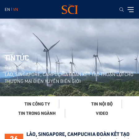
EN
VN
TIN TỨC
Trang chủ
Tin tức
LÀO, SINGAPORE, CAMPUCHIA ĐOÀN KẾT TẠO THUẬN LỢI CHO
THƯƠNG MẠI ĐIỆN XUYÊN BIÊN GIỚI
TIN CÔNG TY
TIN NỘI BỘ
VIDEO
TIN TRONG NGÀNH
LÀO, SINGAPORE, CAMPUCHIA ĐOÀN KẾT TẠO
26