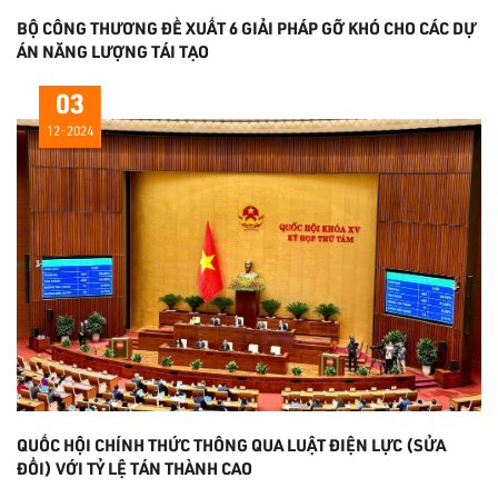
BỘ CÔNG THƯƠNG ĐỀ XUẤT 6 GIẢI PHÁP GỠ KHÓ CHO CÁC DỰ
ÁN NĂNG LƯỢNG TÁI TẠO
03
12-2024
QUỐC HỘI CHÍNH THỨC THÔNG QUA LUẬT ĐIỆN LỰC (SỬA
ĐỔI) VỚI TỶ LỆ TÁN THÀNH CAO