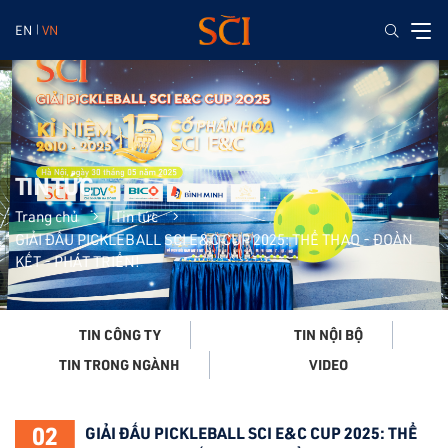
EN
VN
TIN TỨC
Trang chủ
Tin tức
GIẢI ĐẤU PICKLEBALL SCI E&C CUP 2025: THỂ THAO - ĐOÀN
KẾT - PHÁT TRIỂN!
TIN CÔNG TY
TIN NỘI BỘ
VIDEO
TIN TRONG NGÀNH
02
GIẢI ĐẤU PICKLEBALL SCI E&C CUP 2025: THỂ