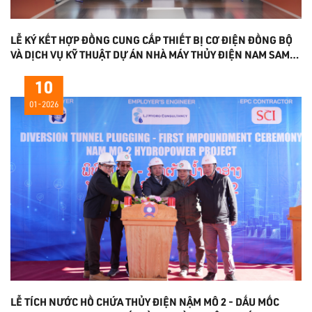
LỄ KÝ KẾT HỢP ĐỒNG CUNG CẤP THIẾT BỊ CƠ ĐIỆN ĐỒNG BỘ
VÀ DỊCH VỤ KỸ THUẬT DỰ ÁN NHÀ MÁY THỦY ĐIỆN NAM SAM
3A
10
01-2026
LỄ TÍCH NƯỚC HỒ CHỨA THỦY ĐIỆN NẬM MÔ 2 - DẤU MỐC