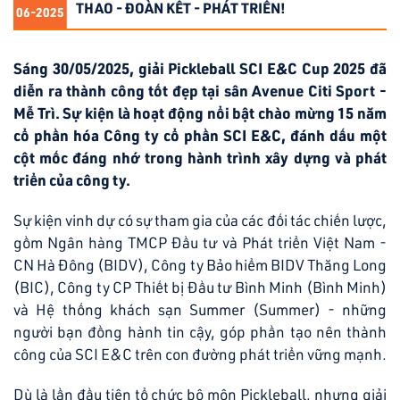
THAO - ĐOÀN KẾT - PHÁT TRIỂN!
06-2025
Sáng 30/05/2025, giải Pickleball SCI E&C Cup 2025 đã
diễn ra thành công tốt đẹp tại sân Avenue Citi Sport -
Mễ Trì. Sự kiện là hoạt động nổi bật chào mừng 15 năm
cổ phần hóa Công ty cổ phần SCI E&C, đánh dấu một
cột mốc đáng nhớ trong hành trình xây dựng và phát
triển của công ty.
Sự kiện vinh dự có sự tham gia của các đối tác chiến lược,
gồm Ngân hàng TMCP Đầu tư và Phát triển Việt Nam -
CN Hà Đông (BIDV), Công ty Bảo hiểm BIDV Thăng Long
(BIC), Công ty CP Thiết bị Đầu tư Bình Minh (Bình Minh)
và Hệ thống khách sạn Summer (Summer) - những
người bạn đồng hành tin cậy, góp phần tạo nên thành
công của SCI E&C trên con đường phát triển vững mạnh.
Dù là lần đầu tiên tổ chức bộ môn Pickleball, nhưng giải