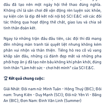
đấu đã tạo nên một ngày hội thể thao đúng nghĩa.
Không chỉ là sân chơi để vận động rèn luyện sức khỏe,
sự kiện còn là dịp để kết nối nội bộ SCI E&C với các đối
tác thông qua hoạt động thể chất, giao lưu và chia sẻ
tinh thần đoàn kết.
Ngay từ những trận đấu đầu tiên, các đội thi đã mang
đến những màn tranh tài quyết liệt nhưng không kém
phần vui nhộn và thân thiện. Tiếng hò reo cổ vũ vang
khắp sân đấu, những cú đánh đẹp mắt và những pha
phối hợp ăn ý đã tạo nên bầu không khí phấn khởi, đúng
tinh thần "Làm hết sức - chơi hết mình" của SCI E&C.
🏆
Kết quả chung cuộc:
Giải Nhất: Đôi nam nữ: Minh Tuân - Hồng Thuý (BIC); Đôi
nam: Trung Kiên - Duy Mạnh (SCI); Đôi nữ: Yến Vi - Bằng
An (BIC); Đơn Nam: Đinh Văn Linh (Summer)