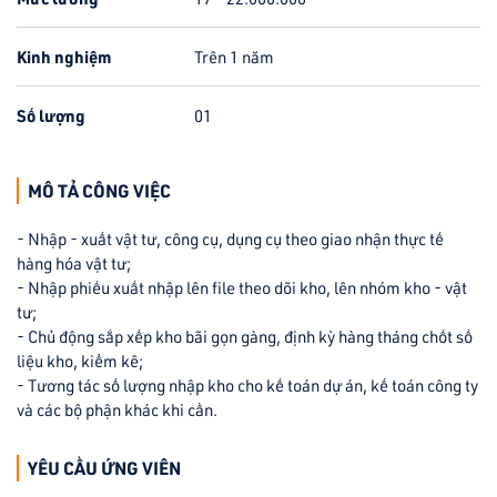
Kinh nghiệm
Trên 1 năm
Số lượng
01
MÔ TẢ CÔNG VIỆC
- Nhập - xuất vật tư, công cụ, dụng cụ theo giao nhận thực tế
hàng hóa vật tư;
- Nhập phiếu xuất nhập lên file theo dõi kho, lên nhóm kho - vật
tư;
- Chủ động sắp xếp kho bãi gọn gàng, định kỳ hàng tháng chốt số
liệu kho, kiểm kê;
- Tương tác số lượng nhập kho cho kế toán dự án, kế toán công ty
và các bộ phận khác khi cần.
YÊU CẦU ỨNG VIÊN