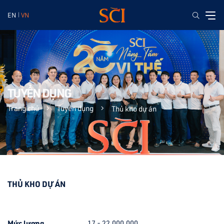
EN
VN
TUYỂN DỤNG
Trang chủ
Tuyển dụng
Thủ kho dự án
THỦ KHO DỰ ÁN
Mức lương
17 - 22.000.000