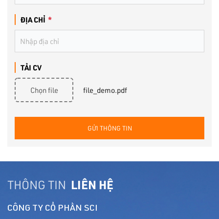
ĐỊA CHỈ
*
TẢI CV
Chọn file
file_demo.pdf
GỬI THÔNG TIN
THÔNG TIN
LIÊN HỆ
CÔNG TY CỔ PHẦN SCI