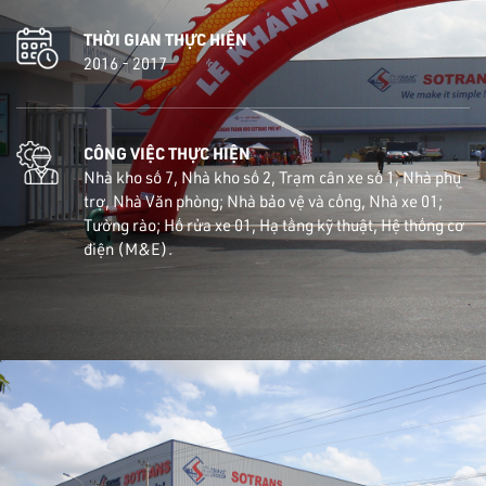
THỜI GIAN THỰC HIỆN
2016 - 2017
CÔNG VIỆC THỰC HIỆN
Nhà kho số 7, Nhà kho số 2, Trạm cân xe số 1, Nhà phụ
trợ, Nhà Văn phòng; Nhà bảo vệ và cổng, Nhà xe 01;
Tường rào; Hố rửa xe 01, Hạ tầng kỹ thuật, Hệ thống cơ
điện (M&E).