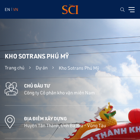
EN
VN
KHO SOTRANS PHÚ MỸ
Trang chủ
Dự án
Kho Sotrans Phú Mỹ
CHỦ ĐẦU TƯ
Công ty Cổ phần kho vận miền Nam
ĐỊA ĐIỂM XÂY DỰNG
Huyện Tân Thành, tỉnh Bà Rịa - Vũng Tàu