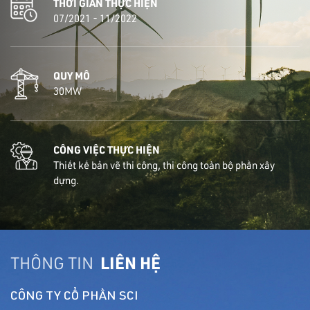
THỜI GIAN THỰC HIỆN
07/2021 - 11/2022
QUY MÔ
30MW
CÔNG VIỆC THỰC HIỆN
Thiết kế bản vẽ thi công, thi công toàn bộ phần xây
dựng.
THÔNG TIN
LIÊN HỆ
CÔNG TY CỔ PHẦN SCI