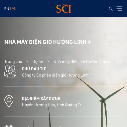
EN
VN
NHÀ MÁY ĐIỆN GIÓ HƯỚNG LINH 4
Trang chủ
Dự án
Nhà máy điện gió Hướng Linh 4
CHỦ ĐẦU TƯ
Công ty Cổ phần điện gió Hướng Linh 4
ĐỊA ĐIỂM XÂY DỰNG
Huyện Hướng Hóa, tỉnh Quảng Trị