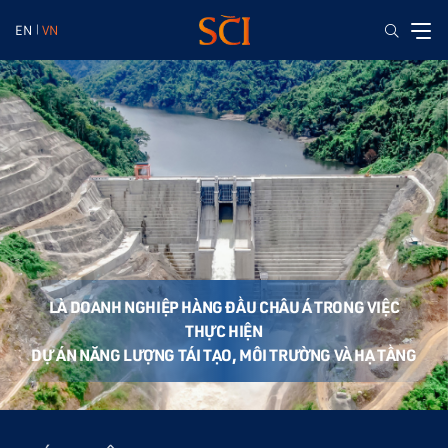
EN
VN
LÀ
DOANH
NGHIỆP
HÀNG
ĐẦU
CHÂU
Á
TRONG
VIỆC
THỰC
HIỆN
DỰ
ÁN
NĂNG
LƯỢNG
TÁI
TẠO,
MÔI
TRƯỜNG
VÀ
HẠ
TẦNG