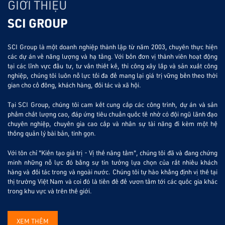
GIỚI THIỆU
SCI GROUP
SCI Group là một doanh nghiệp thành lập từ năm 2003, chuyên thực hiện
các dự án về năng lượng và hạ tầng. Với bốn đơn vị thành viên hoạt động
tại các lĩnh vực đầu tư, tư vấn thiết kế, thi công xây lắp và sản xuất công
nghiệp, chúng tôi luôn nỗ lực tối đa để mang lại giá trị vững bền theo thời
gian cho cổ đông, khách hàng, đối tác và xã hội.
Tại SCI Group, chúng tôi cam kết cung cấp các công trình, dự án và sản
phẩm chất lượng cao, đáp ứng tiêu chuẩn quốc tế nhờ có đội ngũ lãnh đạo
chuyên nghiệp, chuyên gia cao cấp và nhân sự tài năng đi kèm một hệ
thống quản lý bài bản, tinh gọn.
Với tôn chỉ "Kiến tạo giá trị - Vị thế nâng tầm", chúng tôi đã và đang chứng
minh những nỗ lực đó bằng sự tin tưởng lựa chọn của rất nhiều khách
hàng và đối tác trong và ngoài nước. Chúng tôi tự hào khẳng định vị thế tại
thị trường Việt Nam và coi đó là tiền đề để vươn tầm tới các quốc gia khác
trong khu vực và trên thế giới.
XEM THÊM