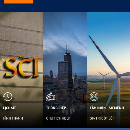
LỊCH SỬ
THÔNG ĐIỆP
TẦM NHÌN - SỨ MỆNH
HÌNH THÀNH
CHỦ TỊCH HĐQT
GIÁ TRỊ CỐT LÕI