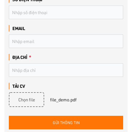
EMAIL
ĐỊA CHỈ
*
TẢI CV
Chọn file
file_demo.pdf
GỬI THÔNG TIN