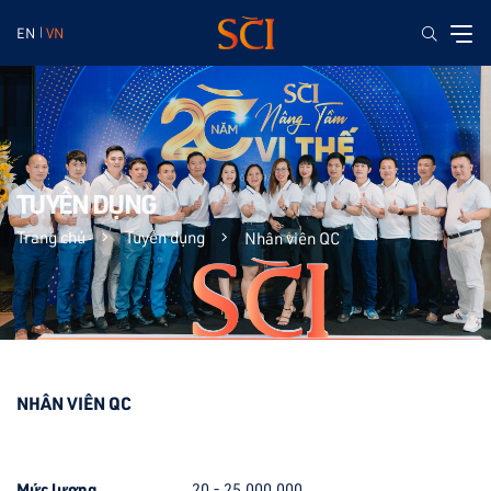
EN
VN
TUYỂN DỤNG
Trang chủ
Tuyển dụng
Nhân viên QC
NHÂN VIÊN QC
Mức lương
20 - 25.000.000