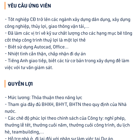
YÊU CẦU ỨNG VIÊN
- Tốt nghiệp CĐ trở lên các ngành xây dựng dân dụng, xây dựng
công nghiệp, thủy lợi, giao thông vận tải,…
- Đã làm các vị trí về kỹ sư chất lượng cho các hạng mục bê tông
cốt thép công trình thuỷ lợi là một lợi thế
- Biết sử dụng Autocad, Office...
- Nhiệt tình cẩn thận, chấp nhận đi dự án
- Tiếng Anh giao tiếp, biết các từ cơ bản trong xây dựng để làm
việc với tư vấn giám sát.
QUYỀN LỢI
- Mức lương: Thỏa thuận theo năng lực
- Tham gia đầy đủ BHXH, BHYT, BHTN theo quy định của Nhà
nước.
- Các chế độ phúc lợi theo chính sách của Công ty: nghỉ phép,
thưởng lễ tết, thưởng cuối năm, thưởng cuối công trình, du lịch
hè, teambuilding,…
- Hỗ trợ nhà ở, đi lại đối với nhân sự làm việc tại Dự án.