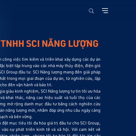
 TNHH SCI NĂNG LƯỢNG
 công việc tìm kiếm và triển khai xây dựng các dự án
ặc biệt tập trung vào các nhà máy thủy điện, điện gió
 SCI Group đầu tư. SCI Năng lượng mang đến giải pháp
hất trong mọi giai đoạn của dự án, từ nghiên cứu, lập
 cho đến vận hành và bảo trì.
ia giàu kinh nghiệm, SCI Năng lượng tự tin tối ưu hóa
và khai thác, nâng cao hiệu suất và tuổi thọ của các
ừng mở rộng danh mục đầu tư bằng cách nghiên cứu
ự án năng lượng mới, nhằm đáp ứng nhu cầu ngày càng
sạch và bền vững.
đặt mục tiêu tối đa hóa giá trị đầu tư cho SCI Group,
vào sự phát triển kinh tế và xã hội. Với cam kết về
hìn chiến lược, chúng tôi tự hào là đối tác tin cậy