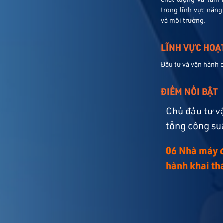
trong lĩnh vực năng 
và môi trường.
LĨNH VỰC HOẠ
Đầu tư và vận hành 
ĐIỂM NỔI BẬT
Chủ đầu tư v
tổng công s
06 Nhà máy 
hành khai th