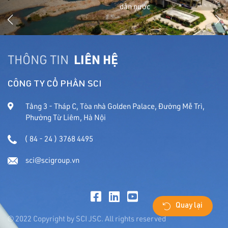
dẫn nước
THÔNG TIN
LIÊN HỆ
CÔNG TY CỔ PHẦN SCI
Tầng 3 - Tháp C, Tòa nhà Golden Palace, Đường Mễ Trì,
Phường Từ Liêm, Hà Nội
( 84 - 24 ) 3768 4495
sci@scigroup.vn
Quay lại
© 2022 Copyright by SCI JSC. All rights reserved