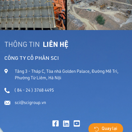
THÔNG TIN
LIÊN HỆ
CÔNG TY CỔ PHẦN SCI
Tầng 3 - Tháp C, Tòa nhà Golden Palace, Đường Mễ Trì,
Phường Từ Liêm, Hà Nội
( 84 - 24 ) 3768 4495
sci@scigroup.vn
Quay lại