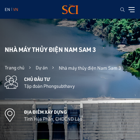
EN
VN
NHÀ MÁY THỦY ĐIỆN NAM SAM 3
Trang chủ
Dự án
Nhà máy thủy điện Nam Sam 3
CHỦ ĐẦU TƯ
Tập đoàn Phongsubthavy
ĐỊA ĐIỂM XÂY DỰNG
Tỉnh Hủa Phăn, CHDCND Lào