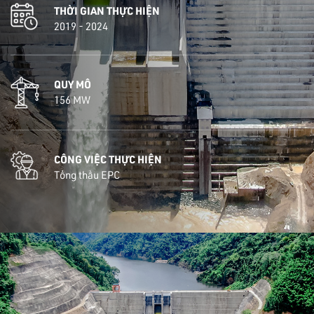
THỜI GIAN THỰC HIỆN
2019 - 2024
QUY MÔ
156 MW
CÔNG VIỆC THỰC HIỆN
Tổng thầu EPC